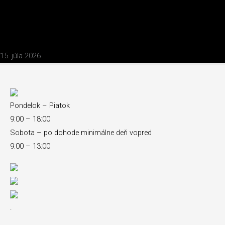
Od open space k hybridnému modelu: Ako na návrh a realizáciu
komerčného interiéru, ktorý podporí výkon tímu?
Zobraziť článok
15. júla 2026
Pondelok – Piatok
9:00 – 18:00
Sobota – po dohode minimálne deň vopred
9:00 – 13:00
.