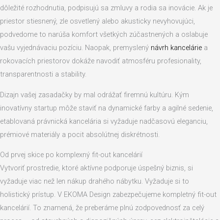
dôležité rozhodnutia, podpisujú sa zmluvy a rodia sa inovácie. Ak je
priestor stiesnený, zle osvetlený alebo akusticky nevyhovujúci,
podvedome to narúša komfort všetkých zúčastnených a oslabuje
vašu vyjednávaciu pozíciu. Naopak, premyslený
návrh kancelárie
a
rokovacích priestorov dokáže navodiť atmosféru profesionality,
transparentnosti a stability.
Dizajn vašej zasadačky by mal odrážať firemnú kultúru. Kým
inovatívny startup môže staviť na dynamické farby a agilné sedenie,
etablovaná právnická kancelária si vyžaduje nadčasovú eleganciu,
prémiové materiály a pocit absolútnej diskrétnosti.
Od prvej skice po komplexný fit-out kancelárií
Vytvoriť prostredie, ktoré aktívne podporuje úspešný biznis, si
vyžaduje viac než len nákup drahého nábytku. Vyžaduje si to
holistický prístup. V EKOMA Design zabezpečujeme kompletný fit-out
kancelárií. To znamená, že preberáme plnú zodpovednosť za celý