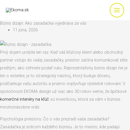
Preskočiť
na
obsah
Biznis dizajn: Ako zasadačka vyjednáva za vás
11 júna, 2026
Prvý dojem urobíte len raz. Keď váš kľúčový klient alebo obchodný
partner vstúpi do vašej zasadačky, priestor začína komunikovať ešte
predtým, ako stihnete podať ruku. Reprezentatívny biznis dizajn nie je
len o estetike; je to strategický nástroj, ktorý buduje dôveru,
podčiarkuje vašu autoritu a priamo ovplyvňuje výsledok rokovaní. V
spoločnosti EKOMA design už viac ako 30 rokov vieme, že špičkové
komerčné interiéry na kľúč
sú investíciou, ktorá sa vám v biznise
mnohonásobne vráti.
Psychológia priestoru: Čo o vás prezradí vaša zasadačka?
Zasadačka je srdcom každého biznisu. Je to miesto, kde padajú