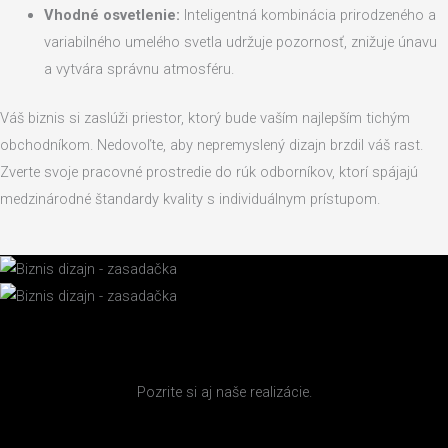
Vhodné osvetlenie:
Inteligentná kombinácia prirodzeného a
variabilného umelého svetla udržuje pozornosť, znižuje únavu
a vytvára správnu atmosféru.
Váš biznis si zaslúži priestor, ktorý bude vaším najlepším tichým
obchodníkom. Nedovoľte, aby nepremyslený dizajn brzdil váš rast.
Zverte svoje pracovné prostredie do rúk odborníkov, ktorí spájajú
medzinárodné štandardy kvality s individuálnym prístupom.
Pozrite si aj naše realizácie.
Realizácie komerčné