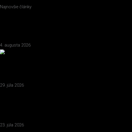
Najnovšie články
Ergonómia a certifikovaný nábytok v kancelárii: Investícia, ktorá sa
vám vráti na zdraví a produktivite zamestnancov.
Zobraziť článok
4. augusta 2026
Rekonštrukcia bez starostí: Čo všetko zahŕňa kompletná realizácia
interiéru na kľúč od EKOMA design?
Zobraziť článok
29. júla 2026
Zariaďovanie kancelárie na kľúč: Prečo je dôležité prepojiť 3D
vizualizáciu s presným rozpočtom a termínmi.
Zobraziť článok
23. júla 2026