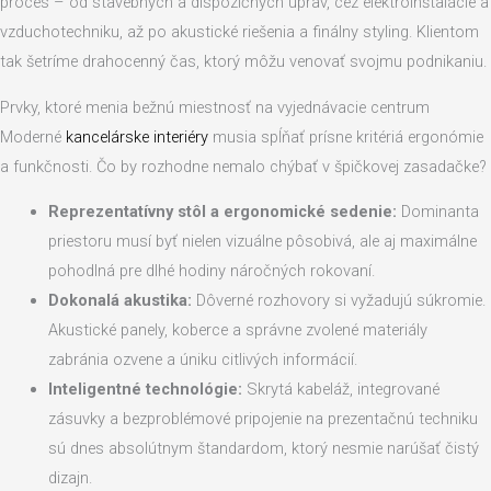
proces – od stavebných a dispozičných úprav, cez elektroinštalácie a
vzduchotechniku, až po akustické riešenia a finálny styling. Klientom
tak šetríme drahocenný čas, ktorý môžu venovať svojmu podnikaniu.
Prvky, ktoré menia bežnú miestnosť na vyjednávacie centrum
Moderné
kancelárske interiéry
musia spĺňať prísne kritériá ergonómie
a funkčnosti. Čo by rozhodne nemalo chýbať v špičkovej zasadačke?
Reprezentatívny stôl a ergonomické sedenie:
Dominanta
priestoru musí byť nielen vizuálne pôsobivá, ale aj maximálne
pohodlná pre dlhé hodiny náročných rokovaní.
Dokonalá akustika:
Dôverné rozhovory si vyžadujú súkromie.
Akustické panely, koberce a správne zvolené materiály
zabránia ozvene a úniku citlivých informácií.
Inteligentné technológie:
Skrytá kabeláž, integrované
zásuvky a bezproblémové pripojenie na prezentačnú techniku
sú dnes absolútnym štandardom, ktorý nesmie narúšať čistý
dizajn.