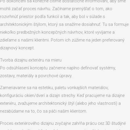
Po dokončení sa konečne cítime dostatočne informovaní, aby sme
mohli začať proces návrhu. Začíname premýšľať o tom, ako
rozvrhnúť priestor podľa funkcií a tak, aby bol v súlade s
architektonickým štýlom, ktorý sa snažíme dosiahnuť. Tu sa formuje
niekoľko predbežných koncepčných návrhov, ktoré vyvíjame a
zdieľame s našimi klientmi. Potom ich zúžime na jeden preferovaný
dizajnový koncept.
Tvorba dizajnu exteriéru na mieru
Po odsúhlasení konceptu začneme naplno definovať systémy,
zostavy, materiály a povrchové úpravy.
Zameriavame sa na estetiku, paletu vonkajších materiálov,
konfiguráciu okien/dverí a dizajn strechy. Keď pracujeme na dizajne
exteriéru, zvažujeme architektonický štýl (alebo jeho vlastnosti) a
nezabúdame na to, čo sa páči našim klientom.
Proces exteriérového dizajnu zvyčajne zahŕňa prácu cez 3D študijné