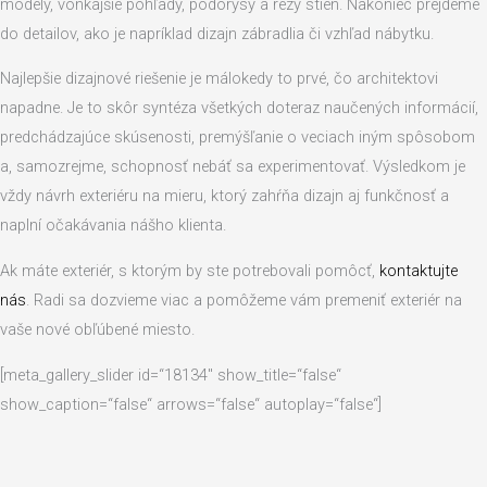
modely, vonkajšie pohľady, pôdorysy a rezy stien. Nakoniec prejdeme
do detailov, ako je napríklad dizajn zábradlia či vzhľad nábytku.
Najlepšie dizajnové riešenie je málokedy to prvé, čo architektovi
napadne. Je to skôr syntéza všetkých doteraz naučených informácií,
predchádzajúce skúsenosti, premýšľanie o veciach iným spôsobom
a, samozrejme, schopnosť nebáť sa experimentovať. Výsledkom je
vždy návrh exteriéru na mieru, ktorý zahŕňa dizajn aj funkčnosť a
naplní očakávania nášho klienta.
Ak máte exteriér, s ktorým by ste potrebovali pomôcť,
kontaktujte
nás
. Radi sa dozvieme viac a pomôžeme vám premeniť exteriér na
vaše nové obľúbené miesto.
[meta_gallery_slider id=“18134″ show_title=“false“
show_caption=“false“ arrows=“false“ autoplay=“false“]