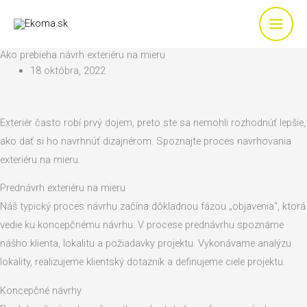
Preskočiť
na
obsah
Ako prebieha návrh exteriéru na mieru
18 októbra, 2022
Exteriér často robí prvý dojem, preto ste sa nemohli rozhodnúť lepšie,
ako dať si ho navrhnúť dizajnérom. Spoznajte proces navrhovania
exteriéru na mieru.
Prednávrh exteriéru na mieru
Náš typický proces návrhu začína dôkladnou fázou „objavenia“, ktorá
vedie ku koncepčnému návrhu. V procese prednávrhu spoznáme
nášho klienta, lokalitu a požiadavky projektu. Vykonávame analýzu
lokality, realizujeme klientský dotazník a definujeme ciele projektu.
Koncepčné návrhy