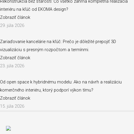
Rekonštrukcia bez starostí: Čo všetko zahŕňa kompletná realizácia
interiéru na kľúč od EKOMA design?
Zobraziť článok
29. júla 2026
Zariaďovanie kancelárie na kľúč: Prečo je dôležité prepojiť 3D
vizualizáciu s presným rozpočtom a termínmi.
Zobraziť článok
23. júla 2026
Od open space k hybridnému modelu: Ako na návrh a realizáciu
komerčného interiéru, ktorý podporí výkon tímu?
Zobraziť článok
15. júla 2026