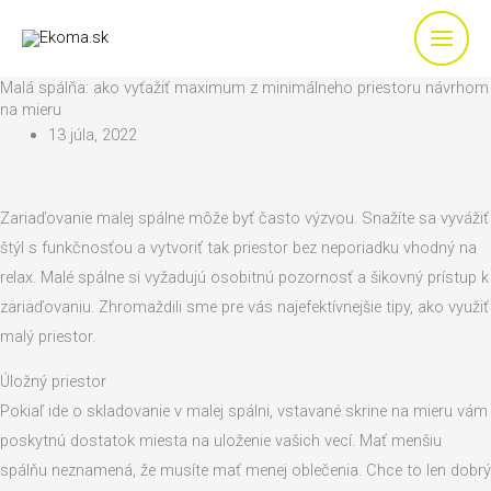
Preskočiť
na
obsah
Malá spálňa: ako vyťažiť maximum z minimálneho priestoru návrhom
na mieru
13 júla, 2022
Zariaďovanie malej spálne môže byť často výzvou. Snažíte sa vyvážiť
štýl s funkčnosťou a vytvoriť tak priestor bez neporiadku vhodný na
relax. Malé spálne si vyžadujú osobitnú pozornosť a šikovný prístup k
zariaďovaniu. Zhromaždili sme pre vás najefektívnejšie tipy, ako využiť
malý priestor.
Úložný priestor
Pokiaľ ide o skladovanie v malej spálni, vstavané skrine na mieru vám
poskytnú dostatok miesta na uloženie vašich vecí. Mať menšiu
spálňu neznamená, že musíte mať menej oblečenia. Chce to len dobrý