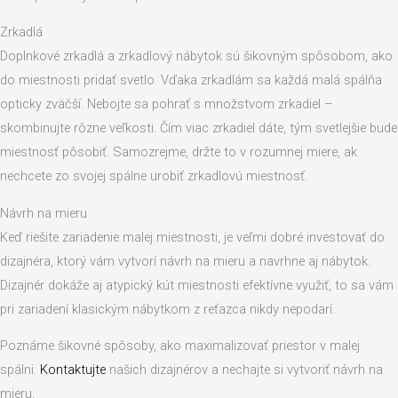
Zrkadlá
Doplnkové zrkadlá a zrkadlový nábytok sú šikovným spôsobom, ako
do miestnosti pridať svetlo. Vďaka zrkadlám sa každá malá spálňa
opticky zväčší. Nebojte sa pohrať s množstvom zrkadiel –
skombinujte rôzne veľkosti. Čím viac zrkadiel dáte, tým svetlejšie bude
miestnosť pôsobiť. Samozrejme, držte to v rozumnej miere, ak
nechcete zo svojej spálne urobiť zrkadlovú miestnosť.
Návrh na mieru
Keď riešite zariadenie malej miestnosti, je veľmi dobré investovať do
dizajnéra, ktorý vám vytvorí návrh na mieru a navrhne aj nábytok.
Dizajnér dokáže aj atypický kút miestnosti efektívne využiť, to sa vám
pri zariadení klasickým nábytkom z reťazca nikdy nepodarí.
Poznáme šikovné spôsoby, ako maximalizovať priestor v malej
spálni.
Kontaktujte
našich dizajnérov a nechajte si vytvoriť návrh na
mieru.