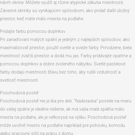
návrh skrine. Môžete využiť aj rôzne atypické zákutia miestnosti.
Závesné skrinky sú vynikajúcim spôsobom, ako pridať ďalší úložný
priestor, keď máte málo miesta na podlahe.
Pridajte farbu pomocou doplnkov
Pri zariaďovaní malých spální je jedným z najlepších spôsobov, ako
maximalizovať priestor, použiť svetlé a svieže farby. Prirodzene, biela
miestnosť zväčší priestor a dodá mu jas. Farby pridávajte opatrne a
pomocou doplnkov a dobre zvoleného nábytku. Svetlé pastelové
farby dodajú miestnosti šťavu bez toho, aby rušili vzdušnosť a
svetlosť miestnosti.
Poschodová posteľ
Poschodová posteľ nie je iba pre deti. “Nadstavba” postele na mieru
do vašej spálne je ideálne riešenie, ak má vaša malá spálňa málo
miesta na podlahe, ale je veľkorysá na výšku. Poschodová posteľ
môže uvoľniť miesto na podlahe napríklad pre pohovku, komodu
alebo pracovný stôl na prácu z domu.