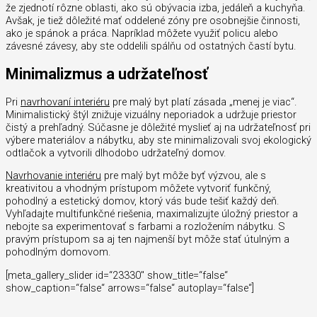
že zjednotí rôzne oblasti, ako sú obývacia izba, jedáleň a kuchyňa.
Avšak, je tiež dôležité mať oddelené zóny pre osobnejšie činnosti,
ako je spánok a práca. Napríklad môžete využiť policu alebo
závesné závesy, aby ste oddelili spálňu od ostatných častí bytu.
Minimalizmus a udržateľnosť
Pri
navrhovaní interiéru
pre malý byt platí zásada „menej je viac“.
Minimalistický štýl znižuje vizuálny neporiadok a udržuje priestor
čistý a prehľadný. Súčasne je dôležité myslieť aj na udržateľnosť pri
výbere materiálov a nábytku, aby ste minimalizovali svoj ekologický
odtlačok a vytvorili dlhodobo udržateľný domov.
Navrhovanie interiéru
pre malý byt môže byť výzvou, ale s
kreativitou a vhodným prístupom môžete vytvoriť funkčný,
pohodlný a estetický domov, ktorý vás bude tešiť každý deň.
Vyhľadajte multifunkčné riešenia, maximalizujte úložný priestor a
nebojte sa experimentovať s farbami a rozložením nábytku. S
pravým prístupom sa aj ten najmenší byt môže stať útulným a
pohodlným domovom.
[meta_gallery_slider id=“23330″ show_title=“false“
show_caption=“false“ arrows=“false“ autoplay=“false“]