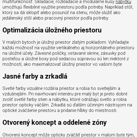
multifunkčnosť. Skladacie, rozkladacie a modulárne kusy
nábytku
umožňujú flexibilné využitie priestoru podľa potreby. Napríklad stôl,
ktorý sa dá sklopiť alebo posunúť na stenu, môže slúžiť ako
jedálenský stôl alebo pracovný priestor podľa potreby.
Optimalizácia úložného priestoru
V malých bytoch je úložný priestor zlatým pokladom. Vyhľadajte
každú možnosť na využitie vertikálneho aj horizontálneho priestoru
na úložné účely. Závesné poličky, vstavané skrine, zásuvky pod
posteľou a úložné boxy pod sedacou súpravou sú len niektoré z
možností, ako maximalizovať úložný priestor vo vašom byte.
Jasné farby a zrkadlá
Svetlé farby vizuálne rozšíria priestor a robia ho svetlejším a
vzdušnejším. Pri navrhovaní interiéru pre malý byt je preto dobré
zvoliť svetlé farby stien a nábytku, ktoré odrážajú svetlo a robia
priestor opticky väčším. Zrkadlá sú ďalším účinným nástrojom na
optické zväčšenie priestoru a pridanie hĺbky do miestnosti.
Otvorený koncept a oddelené zóny
Otvorený koncept môže opticky zväčšiť priestor v malom byte tým,