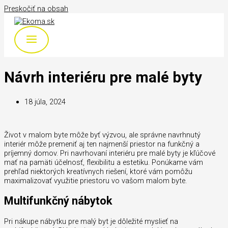
Preskočiť na obsah
Návrh interiéru pre malé byty
18 júla, 2024
Život v malom byte môže byť výzvou, ale správne navrhnutý
interiér môže premeniť aj ten najmenší priestor na funkčný a
príjemný domov. Pri navrhovaní interiéru pre malé byty je kľúčové
mať na pamäti účelnosť, flexibilitu a estetiku. Ponúkame vám
prehľad niektorých kreatívnych riešení, ktoré vám pomôžu
maximalizovať využitie priestoru vo vašom malom byte.
Multifunkčný nábytok
Pri nákupe nábytku pre malý byt je dôležité myslieť na