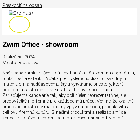
Preskočiť na obsah
Zwirn Office - showroom
Realizácia: 2024
Miesto: Bratislava
Naše kancelárske riešenia sú navrhnuté s dôrazom na ergonómiu,
funkčnosť a estetiku. Vďaka premyslenému dizajnu, kvalitným
materiálom a nadčasovému štýlu vytvárame priestory, ktoré
podporujú sústredenie, kreativitu aj tímovú spoluprácu.
Zariaďujeme kancelárie tak, aby boli nielen reprezentatívne, ale
predovšetkým príjemné pre každodennú prácu. Veríme, že kvalitné
pracovné prostredie má priamy vplyv na pohodu, produktivitu a
celkovú firemnú kultúru. S našimi produktmi a realizáciami sa
kancelária stáva miestom, kam sa zamestnanci radi vracajú.