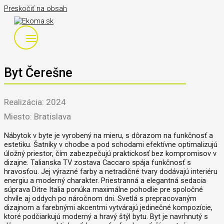
Preskočiť na obsah
Byt Čerešne
Realizácia: 2024
Miesto: Bratislava
Nábytok v byte je vyrobený na mieru, s dôrazom na funkčnosť a
estetiku. Šatníky v chodbe a pod schodami efektívne optimalizujú
úložný priestor, čím zabezpečujú praktickosť bez kompromisov v
dizajne. Talianska TV zostava Caccaro spája funkčnosť s
hravosťou. Jej výrazné farby a netradičné tvary dodávajú interiéru
energiu a moderný charakter. Priestranná a elegantná sedacia
súprava Ditre Italia ponúka maximálne pohodlie pre spoločné
chvíle aj oddych po náročnom dni. Svetlá s prepracovaným
dizajnom a farebnými akcentmi vytvárajú jedinečné kompozície,
ktoré podčiarkujú moderný a hravý štýl bytu. Byt je navrhnutý s