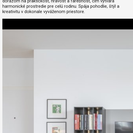
dôrazom na praktickosť, hravosť a farebnosť, čím vytvára
harmonické prostredie pre celú rodinu. Spája pohodlie, štýl a
kreativitu v dokonale vyváženom priestore.