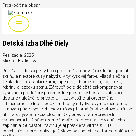
Preskočiť na obsah
Detská Izba Dlhé Diely
Realizácia: 2025
Miesto: Bratislava
Pri návrhu detskej izby bolo potrebné zachovať existujúcu podlahu,
skriňu a niektoré kusy nábytku v tyrkysovej farbe. Mladá slečna si
želala domček s okienkami, tapetu s jednorožcami, hojdačku,
rebrinu a lezeckú stenu. Zároveň bolo dôležité zakomponovať
vysúvaciu posteľ pre príležitostné prespanie hosťa a zabezpečiť
dostatok úložného priestoru – uzavretého aj otvoreného.
Interiér sme zjednotili použitím tapety s tyrkysovým akcentom a
jemných púdrových odtieňov ružovej. Horná časť zostavy slúži ako
útulná skrýša a hracia plocha. Celý priestor sme presvetlili
vstavanými LED pásmi s možnosťou stlmenia a individuálneho
zapínania. Súčasťou návrhu je aj presklená vitrína s LED
osvetlením, ktorá poskytuje štýlový odkladací priestor na obľúbené