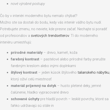
nové výrobné postupy
Čo by v interiéri moderného bytu nemalo chýbať?
Možno ste sa dostali do bodu, kedy vás interiér vášho bytu nudí.
Potrebujete zmenu, no neviete, kde presne začať. Nechajte si poradiť
od profesionálov a
svetových trendsetterov
. Tí do moderného
interiéru umiestňujú:
prírodné materiály
– drevo, kameň, koža
farebný kontrast
– pastelové alebo prírodné farby prerušte
farebným kreslom alebo inými doplnkami
štýlový kontrast
– jeden kúsok štýlového
talianskeho nábytku
,
ktorý oživí celú miestnosť
materiál príjemný na dotyk
– husto pletené deky, jemné
čalúnenie, hladko vypracované drevo
schované úchyty
pre hladší povrch – lesklé povrchy, ktoré sa
ľahko udržiavajú sú stále in