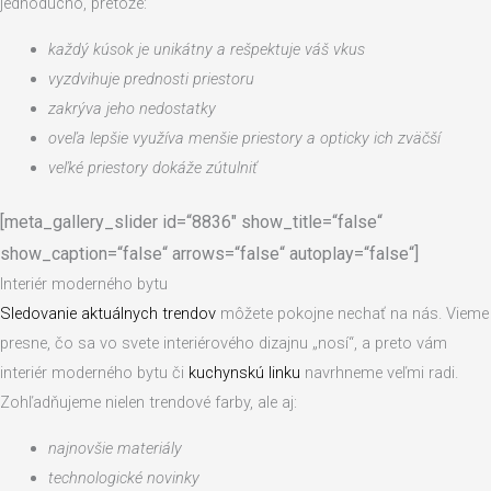
jednoducho, pretože:
každý kúsok je unikátny a rešpektuje váš vkus
vyzdvihuje prednosti priestoru
zakrýva jeho nedostatky
oveľa lepšie využíva menšie priestory a opticky ich zväčší
veľké priestory dokáže zútulniť
[meta_gallery_slider id=“8836″ show_title=“false“
show_caption=“false“ arrows=“false“ autoplay=“false“]
Interiér moderného bytu
Sledovanie aktuálnych trendov
môžete pokojne nechať na nás. Vieme
presne, čo sa vo svete interiérového dizajnu „nosí“, a preto vám
interiér moderného bytu či
kuchynskú linku
navrhneme veľmi radi.
Zohľadňujeme nielen trendové farby, ale aj:
najnovšie materiály
technologické novinky