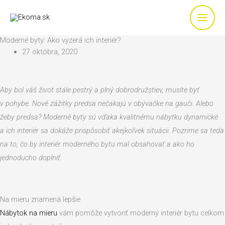
Preskočiť
na
obsah
Moderné byty: Ako vyzerá ich interiér?
27 októbra, 2020
Aby bol váš život stále pestrý a plný dobrodružstiev, musíte byť
v pohybe. Nové zážitky predsa nečakajú v obývačke na gauči. Alebo
žeby predsa? Moderné byty sú vďaka kvalitnému nábytku dynamické
a ich interiér sa dokáže prispôsobiť akejkoľvek situácii. Pozrime sa teda
na to, čo by interiér moderného bytu mal obsahovať a ako ho
jednoducho doplniť.
Na mieru znamená lepšie
Nábytok na mieru
vám pomôže vytvoriť moderný interiér bytu celkom