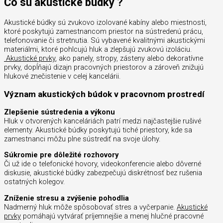
Čo sú akustické búdky ?
Akustické búdky sú zvukovo izolované kabíny alebo miestnosti,
ktoré poskytujú zamestnancom priestor na sústredenú prácu,
telefonovanie či stretnutia. Sú vybavené kvalitnými akustickými
materiálmi, ktoré pohlcujú hluk a zlepšujú zvukovú izoláciu.
Akustické prvky
, ako panely, stropy, zásteny alebo dekoratívne
prvky, dopĺňajú dizajn pracovných priestorov a zároveň znižujú
hlukové znečistenie v celej kancelárii.
Význam akustických búdok v pracovnom prostredí
Zlepšenie sústredenia a výkonu
Hluk v otvorených kanceláriách patrí medzi najčastejšie rušivé
elementy. Akustické búdky poskytujú tiché priestory, kde sa
zamestnanci môžu plne sústrediť na svoje úlohy.
Súkromie pre dôležité rozhovory
Či už ide o telefonické hovory, videokonferencie alebo dôverné
diskusie, akustické búdky zabezpečujú diskrétnosť bez rušenia
ostatných kolegov.
Zníženie stresu a zvýšenie pohodlia
Nadmerný hluk môže spôsobovať stres a vyčerpanie.
Akustické
prvky
pomáhajú vytvárať príjemnejšie a menej hlučné pracovné