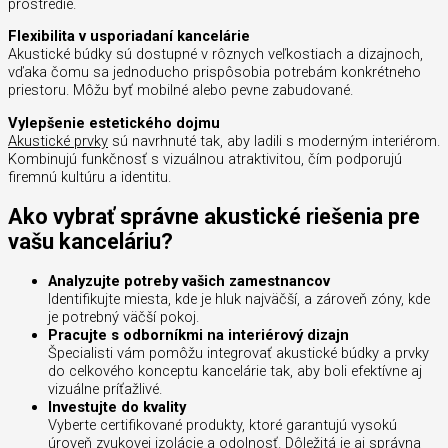
prostredie.
Flexibilita v usporiadaní kancelárie
Akustické búdky sú dostupné v rôznych veľkostiach a dizajnoch,
vďaka čomu sa jednoducho prispôsobia potrebám konkrétneho
priestoru. Môžu byť mobilné alebo pevne zabudované.
Vylepšenie estetického dojmu
Akustické prvky
sú navrhnuté tak, aby ladili s moderným interiérom.
Kombinujú funkčnosť s vizuálnou atraktivitou, čím podporujú
firemnú kultúru a identitu.
Ako vybrať správne akustické riešenia pre
vašu kanceláriu?
Analyzujte potreby vašich zamestnancov
Identifikujte miesta, kde je hluk najväčší, a zároveň zóny, kde
je potrebný väčší pokoj.
Pracujte s odborníkmi na interiérový dizajn
Špecialisti vám pomôžu integrovať akustické búdky a prvky
do celkového konceptu kancelárie tak, aby boli efektívne aj
vizuálne príťažlivé.
Investujte do kvality
Vyberte certifikované produkty, ktoré garantujú vysokú
úroveň zvukovej izolácie a odolnosť. Dôležitá je aj správna