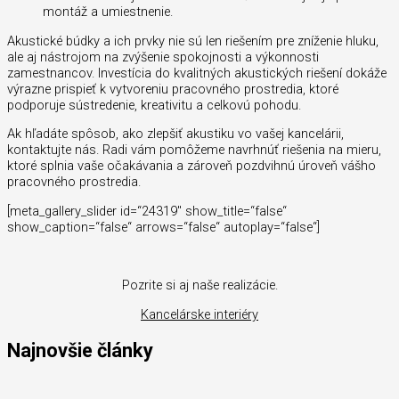
montáž a umiestnenie.
Akustické búdky a ich prvky nie sú len riešením pre zníženie hluku,
ale aj nástrojom na zvýšenie spokojnosti a výkonnosti
zamestnancov. Investícia do kvalitných akustických riešení dokáže
výrazne prispieť k vytvoreniu pracovného prostredia, ktoré
podporuje sústredenie, kreativitu a celkovú pohodu.
Ak hľadáte spôsob, ako zlepšiť akustiku vo vašej kancelárii,
kontaktujte nás. Radi vám pomôžeme navrhnúť riešenia na mieru,
ktoré splnia vaše očakávania a zároveň pozdvihnú úroveň vášho
pracovného prostredia.
[meta_gallery_slider id=“24319″ show_title=“false“
show_caption=“false“ arrows=“false“ autoplay=“false“]
Pozrite si aj naše realizácie.
Kancelárske interiéry
Najnovšie články